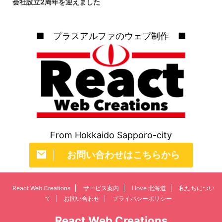
会社設立2周年を迎えました
の格闘技」と呼ばれるほどエキサ
北海道コンサドーレ札幌 54 15 9
イティングなスポーツです。 ア
9 ■次節・最終戦の組み合わせ
ジアリーグアイスホッケーレッド
（2 ...
■ プラスアルファのウェブ制作 ■
イーグルス北海道 1925年、王子
製紙苫小牧工場職員による「王 ...
From Hokkaido Sapporo-city
お問い合わせはこちらから
React Web Creations
サービス案内
I love 北海道
私たちについ
て
お問い合わせ
プライバシーポリシー
React Web Creations