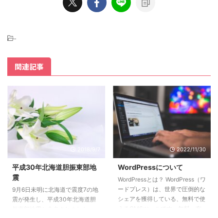
-
関連記事
2018/9/7
2022/11/30
平成30年北海道胆振東部地
WordPressについて
震
WordPressとは？ WordPress（ワ
ードプレス）は、世界で圧倒的な
9月6日未明に北海道で震度7の地
シェアを獲得している、無料で使
震が発生し、平成30年北海道胆
えるCMSツールです。無料・有
振東部地震と命名されました。