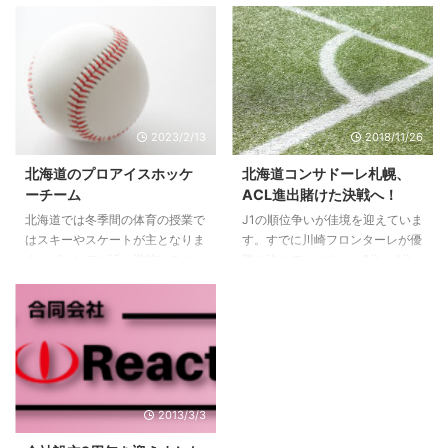
料の数百にも上るデザインや機能
弊社がオフィスを構える札幌市で
に優れたテーマを利用することが
も震度4～5の揺れと、北海道全
できます。 WordPress自体には
域の停電の被害を受けました。
じめからブログの機能やページの
幸いにも弊社メンバーは怪我など
編集機能が組み込まれているの
の被害はありませんでしたが、被
で、作成も更新も容易に行うこと
害の大きかった地方ではお亡くな
ができます。さらに無数のプラグ
りになられた方、安否不明な方、
2023/2/13
2018/11/26
インによる拡張性も高く、プログ
怪我をされた方が多数いらっしゃ
ラミング（HTML・PHP・CSS）
います。犠牲になられた方のご冥
北海道のプロアイスホッケ
北海道コンサドーレ札幌、
によるカスタマイズも可能で、柔
福をお祈りし、被災されて不自由
ーチーム
ACL進出賭けた決戦へ！
軟で高機能なサイトの構築が可能
な生活を送っている方々にお見舞
北海道では冬季間の体育の授業で
J1の順位争いが佳境を迎えていま
です。 CMSツールとは？ C ...
い申し上げます。 現時点で道内
はスキーやスケートが主となりま
す。すでに川崎フロンターレが優
の4割程度の世帯の電気が普及し
す。ゲレンデが近い学校はスキ
勝を決めていますが、2位～4位
ているそうですが、逆に言えば ...
ー、遠い学校はスケートとなる傾
のチームが勝点差わずか2点で、
向があります。私が生まれ育った
最終戦によって順位が確定しそう
帯広市は広大な十勝平野に在るた
です。 ■J1順位表（上位4チー
め校庭の雪を踏み固めて水を撒い
ム） 順位 チーム 勝点 勝 分 負 1
てスケートリンクを作っていまし
川崎フロンターレ 66 20 6 7 優勝
た。そのためスピードスケートだ
2 サンフレッチェ広島 56 17 5 11
けではなくアイスホッケーも盛ん
勝点2差でひしめいており、最終
2013/3/3
に行われています。 日本では少
戦の結果次第で順位が決まる 3
しマイナーな競技ですが、「氷上
鹿島アントラーズ 55 16 7 10 4