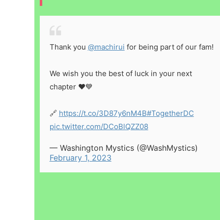
Thank you
@machirui
for being part of our fam!
We wish you the best of luck in your next
chapter ❤️💙
🔗
https://t.co/3D87y6nM4B
#TogetherDC
pic.twitter.com/DCoBlQZZ08
— Washington Mystics (@WashMystics)
February 1, 2023