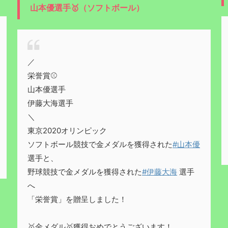
山本優選手🥇（ソフトボール）
／
栄誉賞⚾
山本優選手
伊藤大海選手
＼
東京2020オリンピック
ソフトボール競技で金メダルを獲得された
#山本優
選手と、
野球競技で金メダルを獲得された
#伊藤大海
選手
へ
「栄誉賞」を贈呈しました！
🥇金メダル🥇獲得おめでとうございます！