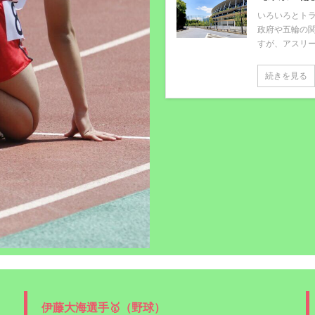
いろいろとト
政府や五輪の
すが、アスリー
続きを見る
伊藤大海選手🥇（野球）