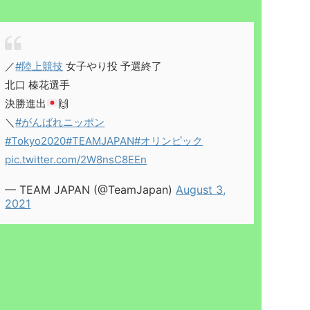
／
#陸上競技
女子やり投 予選終了
北口 榛花選手
決勝進出
🙌
＼
#がんばれニッポン
#Tokyo2020
#TEAMJAPAN
#オリンピック
pic.twitter.com/2W8nsC8EEn
— TEAM JAPAN (@TeamJapan)
August 3,
2021