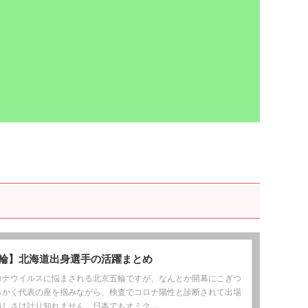
輪】北海道出身選手の活躍まとめ
ロナウイルスに悩まされる北京五輪ですが、なんとか開幕にこぎつ
っかく代表の座を掴みながら、検査でコロナ陽性と診断されて出場
しさは計り知れません。日本でもオミク ...