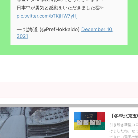
日本中が勇気と感動をいただきました👏✨
pic.twitter.com/bTKjHW7yHj
— 北海道 (@PrefHokkaido)
December 10,
2021
【冬季北京五
引き続き新型コ
けましたね。せ
できない選手の悔