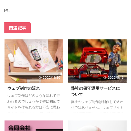
-
関連記事
2022/11/30
2023/5/16
ウェブ制作の流れ
弊社の保守運用サービスに
ついて
ウェブ制作はどのような流れで行
われるのでしょうか？特に初めて
弊社のウェブ制作は制作して終わ
サイトを作られる方は不安に思わ
りではありません。ウェブサイト
れることでしょう。 ウェブサイ
が24時間365日いつでも閲覧でき
トを制作するのは弊社のような制
るようにするには保守が必要で
作会社ですが、”丸投げ”というわ
す。 弊社はサイトのオープン後1
けにはいかずクライアント様との
ヶ月は無料でサポートいたします