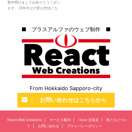
新年明けましておめでとうござい
リーグ北海道日本ハムファイター
ます。 旧年中は大変お世話にな
ズ 北海道のプロスポー ...
り、ありがとうございました。
本年も社員一同、皆さまに喜んで
いただけるサービスを提供すべく
■ プラスアルファのウェブ制作 ■
努力してまいりますので、何卒よ
ろしくお願いいたします。
From Hokkaido Sapporo-city
お問い合わせはこちらから
React Web Creations
サービス案内
I love 北海道
私たちについ
て
お問い合わせ
プライバシーポリシー