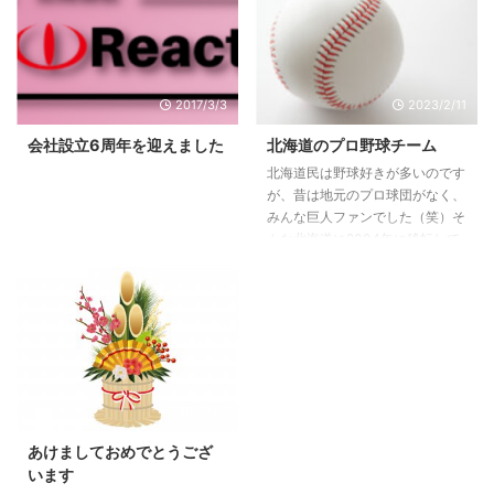
共同作業となります。それはサイ
が、それ以降の保守運用に不安が
トに掲載する内容をクライアント
ある方や本業がお忙しい方向けに
様から伝えていただかねばならな
有料で保守運用サービスを行って
いからです。 ウェブ制作の流れ
おります。特に初心者の方にとっ
2017/3/3
2023/2/11
お問い合わせ・お見積り依頼（ク
ては問い合わせ窓口が確保される
ライアント様➔React） 当サイト
ため非常に心強いサービスとなっ
会社設立6周年を迎えました
北海道のプロ野球チーム
のお問い合わせフォーム、お見積
ております。 保守運用サービス
北海道民は野球好きが多いのです
もりフォームからお問い合わせく
内容 弊社の保守運用サービスに
が、昔は地元のプロ球団がなく、
ださい。お見積りの概算をお伝え
は以下のようなものが含まれてい
みんな巨人ファンでした（笑）そ
いたします。 ▼おお ...
ます。月額3,000円～というわず
んな北海道に2004年に移転して
かな費用であなたのウェ ...
きたのが北海道日本ハムファイタ
ーズですが、当初はファンも少な
く盛り上がりも小さかったのです
が、徐々に実力をつけ2006年に
リーグ優勝を飾る頃にはすっかり
地域に根づき今日に至ります。
また2020年には「北海道ベース
2019/1/7
ボールリーグ」という独立リーグ
も創設され、ますます道内の野球
あけましておめでとうござ
ファンは盛り上がっていくことで
います
しょう。 NPB／パシフィック・