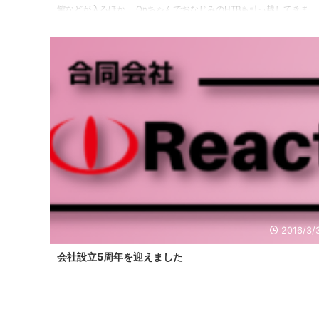
館などが入るほか、 OnちゃんでおなじみのHTBも引っ越してきま
す。「水曜どうでしょう」のオープニング・エンディングで有名な
平岸高台公園から遠くなっちゃいますね。。（笑） これらの施設は
順次オープンしていくそうで、10月にはグランドオープンだそうで
す！ 【引用】日本の超高層ビル・さっぽろ創世スクエア
2016/3/
会社設立5周年を迎えました