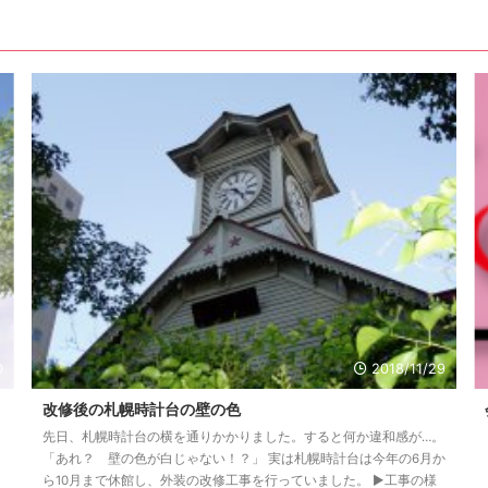
0
2018/11/29
改修後の札幌時計台の壁の色
先日、札幌時計台の横を通りかかりました。すると何か違和感が…。
「あれ？ 壁の色が白じゃない！？」 実は札幌時計台は今年の6月か
ら10月まで休館し、外装の改修工事を行っていました。 ▶工事の様