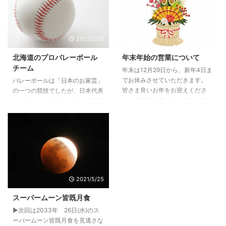
Zoomが人気の背景 世界的に広が
った新型コロナの影響により人と
の接触自粛が叫ばれており、ネッ
トワークを介したビデオ会議シス
2023/2/13
2018/11/20
テムは必然的に需要が高まりまし
た。手軽に導入できるビデオ会議
北海道のプロバレーボール
年末年始の営業について
システムとして大注目なのが
チーム
年末は12月29日から、新年4日ま
Zoomということです。それでは
でお休みさせていただきます。
バレーボールは「日本のお家芸」
なぜ、数あるビデオ会議システム
皆さま良いお年をお迎えくださ
の一つの競技でしたが、日本代表
の中でもZoomが人気なのかとい
い。 合同会社React スタッフ一
がメダルから遠ざかっている時期
うと、以下のような ...
同
に一時人気が低迷してしまいまし
た。しかし近年、徐々に世界ラン
クを上げて来ています。特に東京
オリンピックでは低迷していた男
子チームが善戦し、人気選手も登
場したことから人気が再燃してい
ます。 道内のチームはまだトッ
2021/5/25
プカテゴリーのDIVISION 1には到
達していませんが、ヴォレアスを
スーパームーン皆既月食
始め近い将来に昇格する見込みが
▶次回は2033年 26日(水)のス
あるので応援しましょう！
ーパームーン皆既月食を見逃さな
V.LEAGUE／DIVISION2ヴォレア