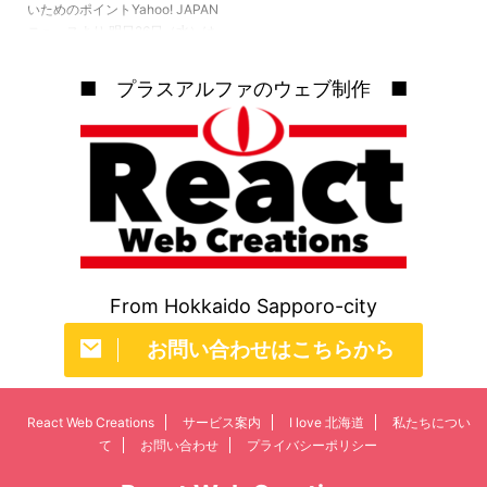
いためのポイントYahoo! JAPAN
ス北海道 https://twitter ...
ニュースより 明日26日（水）は
皆既月食が観測できます。しかも
1年のうちで1番月が大きく見える
■ プラスアルファのウェブ制作 ■
満月、いわゆるスーパームーンで
の皆既月食という非常にレアな月
が見れるそうです。 今回の皆既
月食のポイント 年に1度のスーパ
ームーンで皆既月食が見られる
（今回を逃すと次に見られるのは
2033年）日本全国広い範囲で観
測できそう肉眼でも観測可能（双
眼鏡や天体望遠鏡があれば尚可）
月の方角は南東方向月食開始時刻
From Hokkaido Sapporo-city
は18 ...
お問い合わせはこちらから
React Web Creations
サービス案内
I love 北海道
私たちについ
て
お問い合わせ
プライバシーポリシー