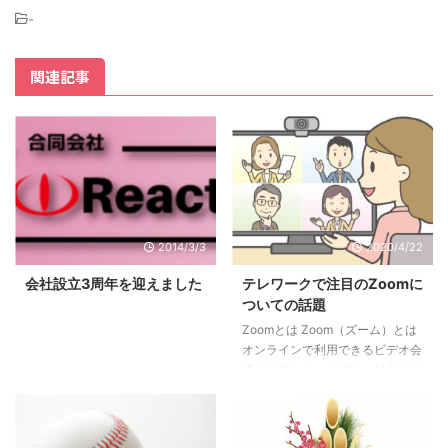
-
関連記事
2014/3/3
2020/4/22
会社設立3周年を迎えました
テレワークで注目のZoomに
ついての話題
Zoomとは Zoom（ズーム）とは
オンラインで利用できるビデオ会
議システムの一つです。社内の会
議だけでなく、お客様との打ち合
わせなども訪問せず、接触せずに
実施することが可能になります。