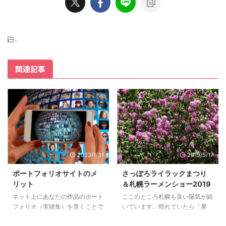
-
関連記事
2023/1/31
2019/5/17
ポートフォリオサイトのメ
さっぽろライラックまつり
リット
＆札幌ラーメンショー2019
ネット上にあなたの作品のポート
ここのところ札幌も良い陽気が続
フォリオ（実績集）を置くことで
いています。晴れていたら「暑
様々なメリットがあります。 ポ
い」とすら感じますね。札幌も