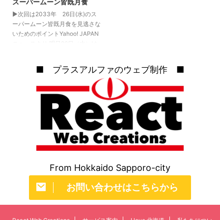
スーパームーン皆既月食
解いたり、比較したりする手間も
▶次回は2033年 26日(水)のス
なくサクッとご注文いただけま
ーパームーン皆既月食を見逃さな
す！ ランサーズに出品している
いためのポイントYahoo! JAPAN
商品 ランサーズとは ラ ...
ニュースより 明日26日（水）は
皆既月食が観測できます。しかも
1年のうちで1番月が大きく見える
■ プラスアルファのウェブ制作 ■
満月、いわゆるスーパームーンで
の皆既月食という非常にレアな月
が見れるそうです。 今回の皆既
月食のポイント 年に1度のスーパ
ームーンで皆既月食が見られる
（今回を逃すと次に見られるのは
2033年）日本全国広い範囲で観
測できそう肉眼でも観測可能（双
眼鏡や天体望遠鏡があれば尚可）
月の方角は南東方向月食開始時刻
From Hokkaido Sapporo-city
は18 ...
お問い合わせはこちらから