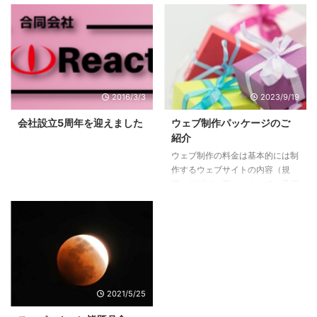
ートフォリオとは ポートフォリ
桜、梅、こぶし、ツツジ、チュー
オとはカメラマンやイラストレー
リップなどなど、一斉に花が咲き
ターなどのクリエイター・アーテ
ました。そして今の時期はライラ
ィストがご自身の実績を相手にア
ックです。 弊社からほど近くの
ピールするためのものです。主な
大通公園では今週から『さっぽろ
用途としては仕事の契約を得るた
ライラックまつり』と『札幌ラー
めなどのビジネス用途、就職・転
メンショー2019』が開催されて
2016/3/3
2023/9/19
職の選考のため、展覧会などの告
います。私は16日にお昼ご飯がて
知用などです。 ポートフォリオ
ら大通公園へ行ってきました。
会社設立5周年を迎えました
ウェブ制作パッケージのご
には決まった形式はないのでクリ
▶第61回さっぽろライラックまつ
紹介
エイターの個性が発揮されます。
り （公式サイト） 大通会場（5
ウェブ制作の料金は基本的には制
ここで言うポートフォリオはウェ
丁目～7丁目）：5月15日（水）
作するウェブサイトの内容（規
ブサイトで作品を公開することを
～26日（日） 川下会場：6月1日
模、デザイン等）によってお見積
指していますが、用途によっては
（土）～2日（日） ...
りで算出されます。ですからお見
...
積りの明細に記載された用語につ
いて理解しておく必要がありま
す。 https://react.bz/blog/web-
production/3099/ 弊社ではでき
るだけリーズナブルでシンプルに
ご注文いただけるよう、ウェブ制
2021/5/25
作パッケージをご用意していま
す。複数社の複雑な見積書を読み