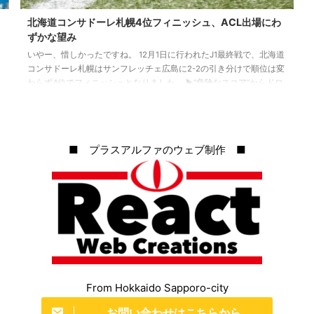
北海道コンサドーレ札幌4位フィニッシュ、ACL出場にわ
ずかな望み
いやー、惜しかったですね。 12月1日に行われたJ1最終戦で、北海道
コンサドーレ札幌はサンフレッチェ広島に2-2の引き分けで順位は変
わらず4位でフィニッシュとなりました。 ▶“危険なスコア”からドロ
ーで4位もサポーターは拍手…ACLへの希望を捨てない札幌ミシャ
「鹿島が…」：GOAL しかし4位というのはコンサドーレとしての最
高位です！ 監督、スタッフ、選手の皆さんの健闘を讃えたいと思
います！ これにより悲願のACL出場権は獲得できませんでしたが、
■ プラスアルファのウェブ制作 ■
まだ完全に望みが絶たれたわけではありません。今年のACL出場 ...
From Hokkaido Sapporo-city
お問い合わせはこちらから