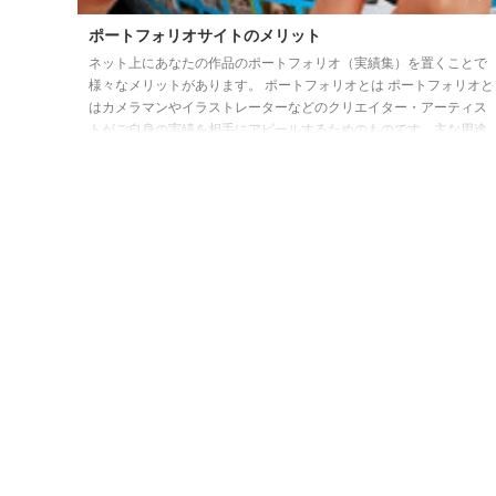
ポートフォリオサイトのメリット
ネット上にあなたの作品のポートフォリオ（実績集）を置くことで
様々なメリットがあります。 ポートフォリオとは ポートフォリオと
はカメラマンやイラストレーターなどのクリエイター・アーティス
トがご自身の実績を相手にアピールするためのものです。主な用途
としては仕事の契約を得るためなどのビジネス用途、就職・転職の
選考のため、展覧会などの告知用などです。 ポートフォリオには決
まった形式はないのでクリエイターの個性が発揮されます。ここで
言うポートフォリオはウェブサイトで作品を公開することを指して
いますが、用途によっては ...