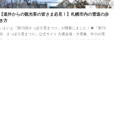
2019/2/4
【道外からの観光客の皆さま必見！】札幌市内の雪道の歩
き方
いよいよ『第70回さっぽろ雪まつり』が開幕しました！ ▶『第70
回 さっぽろ雪まつり』公式サイト 大通会場：大雪像、中小の雪
像、ステージでのイベント、グルメなどが楽しめます すすきの会
場：主に氷像や氷の彫刻。そのまま歓楽街へGo! つどーむ会場：雪の
アトラクションが楽しい！ シャトルバスあり。 例年約250万人が
来場する雪まつりですが、道外や海外からもたくさんの観光客の
方々がいらっしゃいます。そこでよく見るのが滑って転ぶ方です
ね。尻餅をついただけで済めばいいのですが、打ち所が悪ければ大
怪我にもなりかねませ ...