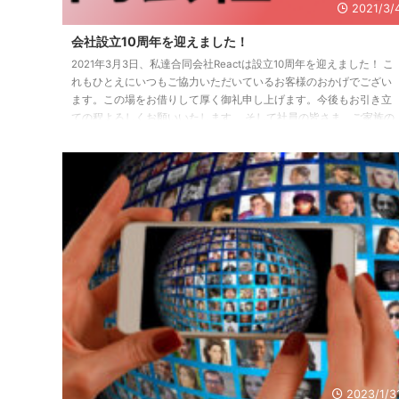
2021/3/
会社設立10周年を迎えました！
2021年3月3日、私達合同会社Reactは設立10周年を迎えました！ こ
れもひとえにいつもご協力いただいているお客様のおかげでござい
ます。この場をお借りして厚く御礼申し上げます。今後もお引き立
ての程よろしくお願いいたします。 そして社員の皆さま、ご家族の
皆さまにも厚く御礼申し上げます。皆さまのご協力なくしてこうし
て10周年を迎えることはできませんでした。これからも共に歩んで
いきましょう。 残念ながら現在はコロナ禍のため10周年を祝うイベ
ント等の予定はございませんが、少しでも早くみんなが安心して暮
らせる日 ...
2023/1/3